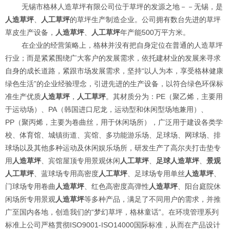
无锡市格林人造草坪有限公司位于草坪的发源之地－－无锡，是
人造草坪
、
人工草坪
的草坪生产制造企业。公司拥有数台先进的草坪
草皮生产设备，
人造草坪
、
人工草坪
年产能500万平方米。
在企业的经营策略上，格林并没有把自身定位在普通的人造草坪
行业；而是紧紧围绕广大客户的发展需求，依托建材业的发展来寻求
自身的成长道路，紧跟市场发展需求，坚持“以人为本，享受格林健康
绿色生活”的企业经验理念，引进先进的生产设备，以符合绿色环保标
准生产优质
人造草坪
，
人工草坪
。其材质分为：PE（聚乙烯，主要用
于运动场）、PA（韩国进口尼龙，运动型和休闲型场地兼用）、
PP（聚丙烯，主要为卷曲丝，用于休闲场所），广泛用于建设各类学
校、体育馆、城镇街道、宾馆、多功能游乐场、足球场、网球场、排
球场以及其他多种运动及休闲娱乐场所，研发生产了高尔夫打击垫专
用
人造草坪
、宾馆屋顶专用景观休闲
人工草坪
、
足球人造草坪
、
景观
人工草坪
、蓝球场专用高密度
人工草坪
、足球场专用单丝
人造草坪
、
门球场专用卷曲
人造草坪
、红色高密度高弹性
人造草坪
、阳台庭院休
闲场所专用景观
人造草坪
等多种产品，满足了不同用户的需求，并推
广至国内各地，创造我们的“梦幻草坪，格林童话”。在环境管理系列
标准上公司严格贯彻ISO9001-ISO14000国际标准，从而在产品设计