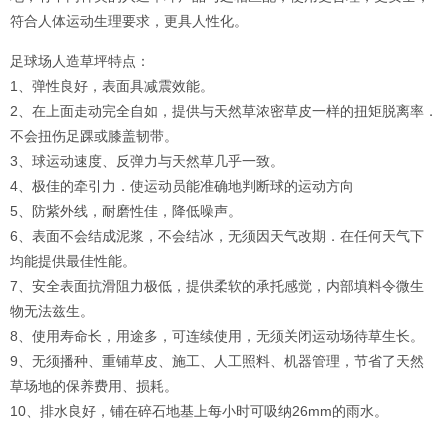
符合人体运动生理要求，更具人性化。
足球场人造草坪特点：
1、弹性良好，表面具减震效能。
2、在上面走动完全自如，提供与天然草浓密草皮一样的扭矩脱离率．
不会扭伤足踝或膝盖韧带。
3、球运动速度、反弹力与天然草几乎一致。
4、极佳的牵引力．使运动员能准确地判断球的运动方向
5、防紫外线，耐磨性佳，降低噪声。
6、表面不会结成泥浆，不会结冰，无须因天气改期．在任何天气下
均能提供最佳性能。
7、安全表面抗滑阻力极低，提供柔软的承托感觉，内部填料令微生
物无法兹生。
8、使用寿命长，用途多，可连续使用，无须关闭运动场待草生长。
9、无须播种、重铺草皮、施工、人工照料、机器管理，节省了天然
草场地的保养费用、损耗。
10、排水良好，铺在碎石地基上每小时可吸纳26mm的雨水。